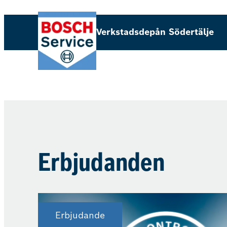
Hoppa
till
Verkstadsdepån Södertälje
innehåll
Erbjudanden
Erbjudande