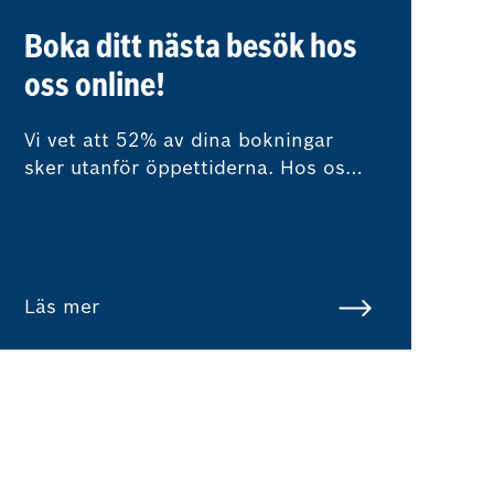
Boka ditt nästa besök hos
oss online!
Vi vet att 52% av dina bokningar
sker utanför öppettiderna. Hos oss
kan du enkelt och snabbt boka ditt
nästa verkstadsbesök online, när
det passar dig. Du får omedelbar
prisinformation.
Läs mer