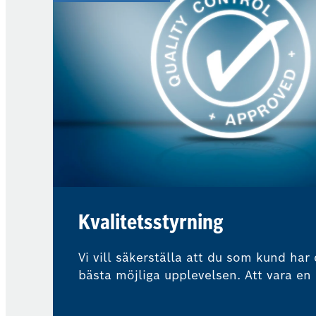
Kvalitetsstyrning
Vi vill säkerställa att du som kund har
bästa möjliga upplevelsen. Att vara en 
Bosch Car Service-nätverket innebär at
experter regelbundet övervakar våra