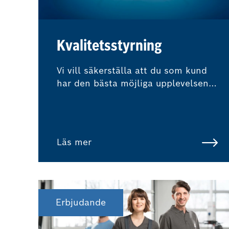
Kvalitetsstyrning
Vi vill säkerställa att du som kund
har den bästa möjliga upplevelsen.
Att vara en del av Bosch Car
Service-nätverket innebär att
externa experter regelbundet
övervakar våra kvalitetsstandarder
Läs mer
och procedurer.
Erbjudande