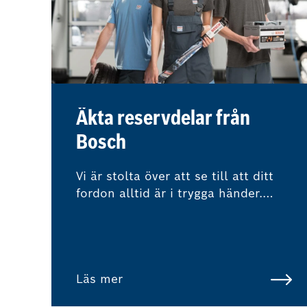
Äkta reservdelar från
Bosch
Vi är stolta över att se till att ditt
fordon alltid är i trygga händer.
Därför använder vi endast äkta
reservdelar eller reservdelar av
högsta kvalitet för att hjälpa till att
bevara värdet på ditt fordon.
Läs mer