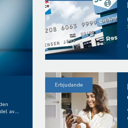
Erbjudande
 den
del av
t externa