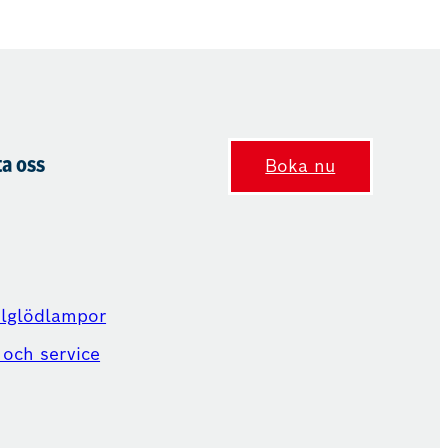
a oss
Boka nu
ilglödlampor
 och service