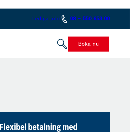
Lediga jobb
08 – 550 653 00
Boka nu
Flexibel betalning med