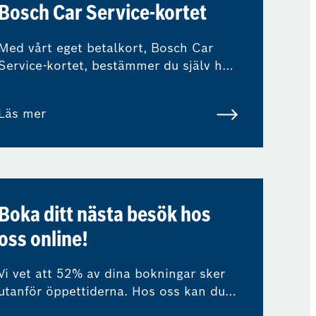
Bosch Car Service-kortet
Med vårt eget betalkort, Bosch Car
Service-kortet, bestämmer du själv hur
du vill betala för ditt verkstadsbesök.
Läs mer
Boka ditt nästa besök hos
oss online!
Vi vet att 52% av dina bokningar sker
utanför öppettiderna. Hos oss kan du
enkelt och snabbt boka ditt nästa